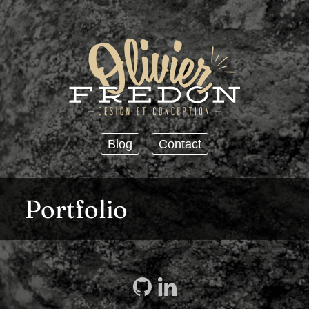
Passer au contenu principal
Blog
Contact
Portfolio
GitHub
LinkedIn