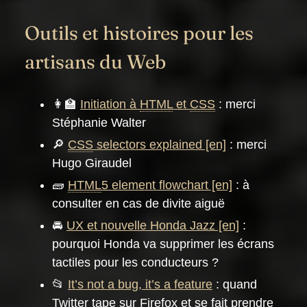
Outils et histoires pour les
artisans du Web
👩‍🏫
Initiation à
HTML
et
CSS
: merci
Stéphanie Walter
🔎
CSS
selectors explained
: merci
Hugo Giraudel
🧱
HTML
5 element flowchart
: à
consulter en cas de divite aiguë
🚘
UX et nouvelle Honda Jazz
:
pourquoi Honda va supprimer les écrans
tactiles pour les conducteurs ?
📂
It’s not a bug, it’s a feature
: quand
Twitter tape sur Firefox et se fait prendre