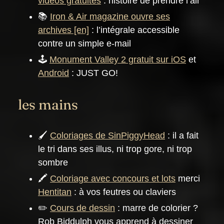
vidéos gratuites
: histoire de prendre l’air
📚
Iron & Air magazine ouvre ses
archives
: l’intégrale accessible
contre un simple e-mail
🕹️
Monument Valley 2 gratuit sur iOS
et
Android
: JUST GO!
les mains
🖌️
Coloriages de SinPiggyHead
: il a fait
le tri dans ses illus, ni trop gore, ni trop
sombre
🖍️
Coloriage avec concours et lots
merci
Hentitan
: à vos feutres ou claviers
✏️
Cours de dessin
: marre de colorier ?
Rob Biddulph vous apprend à dessiner