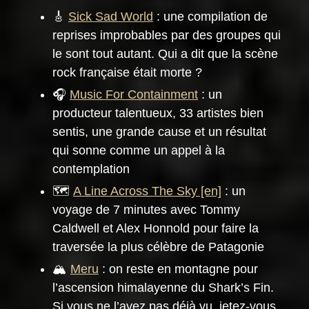
🎸
Sick Sad World
: une compilation de
reprises improbables par des groupes qui
le sont tout autant. Qui a dit que la scène
rock française était morte ?
🎧
Music For Containment
: un
producteur talentueux, 33 artistes bien
sentis, une grande cause et un résultat
qui sonne comme un appel à la
contemplation
🗺️
A Line Across The Sky
: un
voyage de 7 minutes avec Tommy
Caldwell et Alex Honnold pour faire la
traversée la plus célèbre de Patagonie
🏔️
Meru
: on reste en montagne pour
l’ascension himalayenne du Shark’s Fin.
Si vous ne l’avez pas déjà vu, jetez-vous