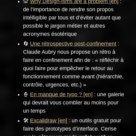
🙊
Why Design-isms are a problem
:
de l’importance de rendre son propos
intélligible par tous et d’éviter autant que
possible le jargon métier et autres
acronymes ésotérique
🔄
Une rétrospective post-confinement
:
Claude Aubry nous propose un rétro à
faire en confinement afin de : « réfléchir à
quoi faire pour empêcher le retour au
fonctionnement comme avant (hiérarchie,
contrôle, urgences, etc.) »
👮
En manque de typo ?
: une galerie
qui devrait vous combler au moins pour
un temps
🛠️
Excalidraw
: un outils gratuit pour
faire des prototypes d’interface. Cerise