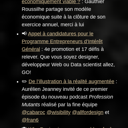
économiquement viable ?
: Gauthier
Roussilhe partage son modèle
économique suite à la clôture de son
exercice annuel, merci à lui
📢
Appel à candidatures pour le
Programme Entrepreneurs d’Intérêt
Général
: 4e promotion et 17 défis à
relever. Que vous soyez designer,
développeur Web ou Data scientist allez,
GO!
✏️
De l’illustration à la réalité augmentée
:
Aurélien Jeanney invité de ce premier
épisode du nouveau podcast
Profession
Mutants
réalisé par la fine équipe
@cabaroc
@wisibility
@allfordesign
et
@fran6